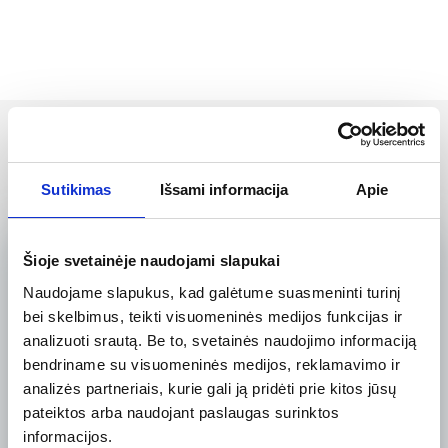
Sutikimas
Išsami informacija
Apie
Šioje svetainėje naudojami slapukai
Naudojame slapukus, kad galėtume suasmeninti turinį
ATSIŲSKITE UŽKLAUSĄ
bei skelbimus, teikti visuomeninės medijos funkcijas ir
analizuoti srautą. Be to, svetainės naudojimo informaciją
bendriname su visuomeninės medijos, reklamavimo ir
analizės partneriais, kurie gali ją pridėti prie kitos jūsų
pateiktos arba naudojant paslaugas surinktos
informacijos.