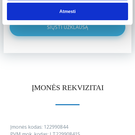
Atmesti
ĮMONĖS REKVIZITAI
Įmonės kodas: 122990844
PVM mok. kodas: LT229908415