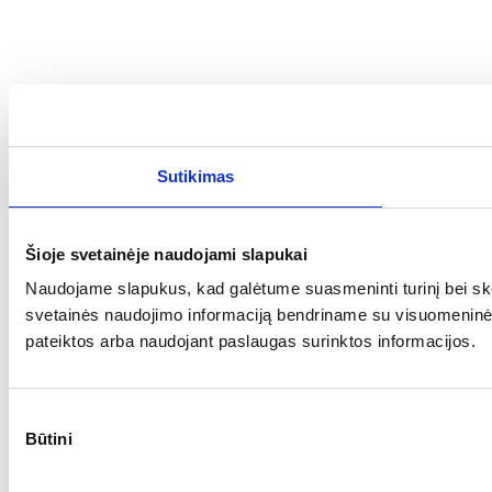
Sutikimas
Šioje svetainėje naudojami slapukai
Naudojame slapukus, kad galėtume suasmeninti turinį bei skel
svetainės naudojimo informaciją bendriname su visuomeninės me
pateiktos arba naudojant paslaugas surinktos informacijos.
Sutikimo
Būtini
pasirinkimas