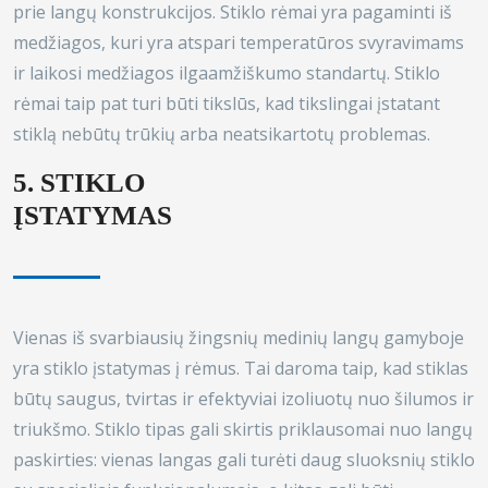
prie langų konstrukcijos. Stiklo rėmai yra pagaminti iš
medžiagos, kuri yra atspari temperatūros svyravimams
ir laikosi medžiagos ilgaamžiškumo standartų. Stiklo
rėmai taip pat turi būti tikslūs, kad tikslingai įstatant
stiklą nebūtų trūkių arba neatsikartotų problemas.
5. STIKLO
ĮSTATYMAS
Vienas iš svarbiausių žingsnių medinių langų gamyboje
yra stiklo įstatymas į rėmus. Tai daroma taip, kad stiklas
būtų saugus, tvirtas ir efektyviai izoliuotų nuo šilumos ir
triukšmo. Stiklo tipas gali skirtis priklausomai nuo langų
paskirties: vienas langas gali turėti daug sluoksnių stiklo