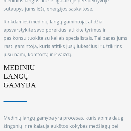
medinius langus, kurie ilgalaikėje perspektyvoje
sutaupys jums lėšų energijos sąskaitose.
Rinkdamiesi medinių langų gamintoją, atidžiai
apsvarstykite savo poreikius, atlikite tyrimus ir
pasikonsultuokite su keliais specialistais. Tai padės jums
rasti gamintoją, kuris atitiks jūsų lūkesčius ir užtikrins
jūsų namų komfortą ir išvaizdą.
MEDINIU
LANGŲ
GAMYBA
Medinių langų gamyba yra procesas, kuris apima daug
žingsnių ir reikalauja aukštos kokybės medžiagų bei