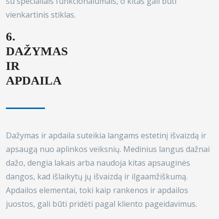
su specialiais funkcionalumais, o kitas gali būti
vienkartinis stiklas.
6.
DAŽYMAS
IR
APDAILA
Dažymas ir apdaila suteikia langams estetinį išvaizdą ir
apsaugą nuo aplinkos veiksnių. Medinius langus dažnai
dažo, dengia lakais arba naudoja kitas apsauginės
dangos, kad išlaikytų jų išvaizdą ir ilgaamžiškumą.
Apdailos elementai, toki kaip rankenos ir apdailos
juostos, gali būti pridėti pagal kliento pageidavimus.