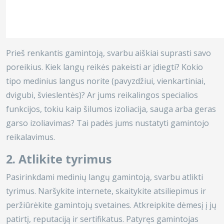
Prieš renkantis gamintoją, svarbu aiškiai suprasti savo
poreikius. Kiek langų reikės pakeisti ar įdiegti? Kokio
tipo medinius langus norite (pavyzdžiui, vienkartiniai,
dvigubi, švieslentės)? Ar jums reikalingos specialios
funkcijos, tokiu kaip šilumos izoliacija, sauga arba geras
garso izoliavimas? Tai padės jums nustatyti gamintojo
reikalavimus.
2. Atlikite tyrimus
Pasirinkdami medinių langų gamintoją, svarbu atlikti
tyrimus. Naršykite internete, skaitykite atsiliepimus ir
peržiūrėkite gamintojų svetaines. Atkreipkite dėmesį į jų
patirtį, reputaciją ir sertifikatus. Patyręs gamintojas